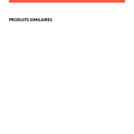
PRODUITS SIMILAIRES
LIRE LA SUITE
LIRE LA SUITE