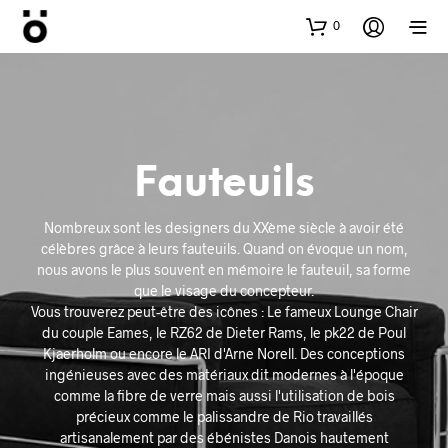
0
Fauteuils
Nombreux sont les designers du XXème siècle à avoir été
célèbres grâce à leurs fauteuils. Quand on évoque un nom,
nous avons le plus souvent en mémoire le fauteuil, sa forme
que le visage du concepteur.
Vous trouverez peut-être des icônes : Le fameux Lounge Chair
du couple Eames, le RZ62 de Dieter Rams, le pk22 de Poul
Kjaerholm ou encore le ARI d'Arne Norell. Des conceptions
ingénieuses avec des matériaux dit modernes à l'époque
comme la fibre de verre mais aussi l'utilisation de bois
précieux comme le palissandre de Rio travaillés
artisanalement par des ébénistes Danois hautement