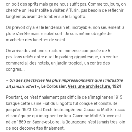
on boit des spritz mais ça ne nous suffit pas. Comme toujours, on
cherche un lieu insolite à visiter. À Turin, pas besoin de réfléchir
longtemps avant de tomber sur le Lingotto.
On prévoit d’y aller le lendemain et, incroyable, non seulement la
pluie s’arrête mais le soleil sort ! Je suis même obligée de
m’acheter des lunettes de soleil.
On arrive devant une structure immense composée de 5
pavillons reliés entre eux. Un parking gigantesque, un centre
commercial, des hôtels, un jardin tropical, un centre des
congrès…
«
Un des spectacles les plus impressionnants que l’industrie
ait jamais offert »
, Le Corbusier,
Vers une architecture
, 1924
Pourtant, ce n’est finalement pas difficile de s’imaginer en 1915
lorsque cette usine Fiat du Lingotto fut conçue et construite
jusqu’en 1923. C’est l’architecte-ingénieur Giacomo Matté-Trucco
et son équipe qui imaginent ce lieu. Giacomo Matté-Trucco est
né en 1869 en Saône-et-Loire, la Bourgogne n’est jamais très loin
de nos découvertes finalement.