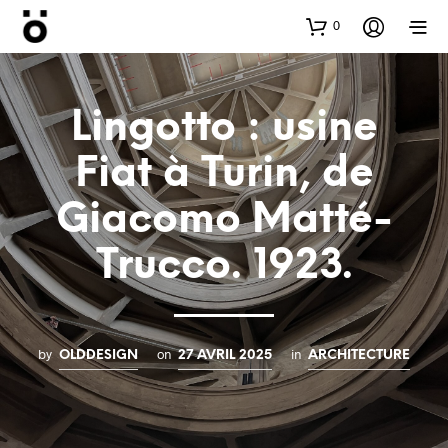
0
Lingotto : usine
Fiat à Turin, de
Giacomo Matté-
Trucco. 1923.
by
on
in
OLDDESIGN
27 AVRIL 2025
ARCHITECTURE