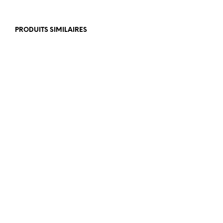
PRODUITS SIMILAIRES
400.00
€
400.00
€
AJOUTER AU PANIER
AJOUTER AU PANIER