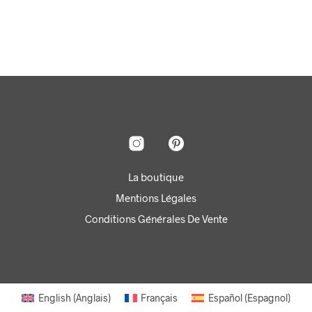
AJOUTER AU PANIER
La boutique
Mentions Légales
Conditions Générales De Vente
English
(
Anglais
)
Français
Español
(
Espagnol
)